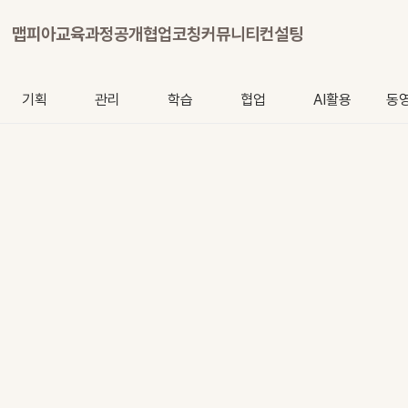
맵피아
교육과정
공개협업
코칭
커뮤니티
컨설팅
기획
관리
학습
협업
AI활용
동