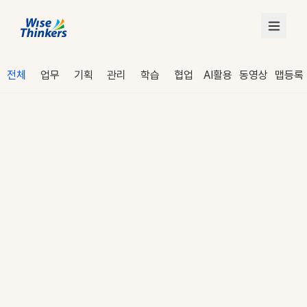
전체
업무
기획
관리
학습
협업
AI활용
동영상
맵등록
로그인
수강 신청