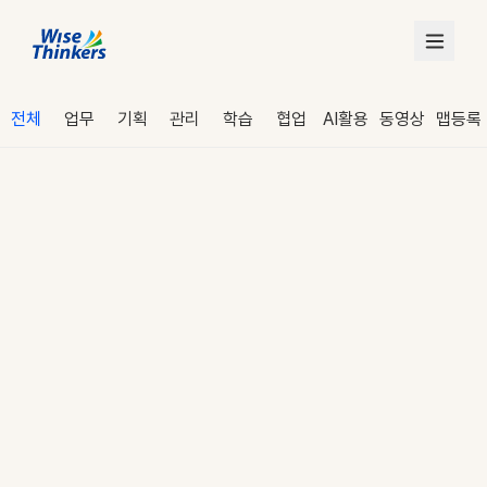
전체
업무
기획
관리
학습
협업
AI활용
동영상
맵등록
로그인
수강 신청