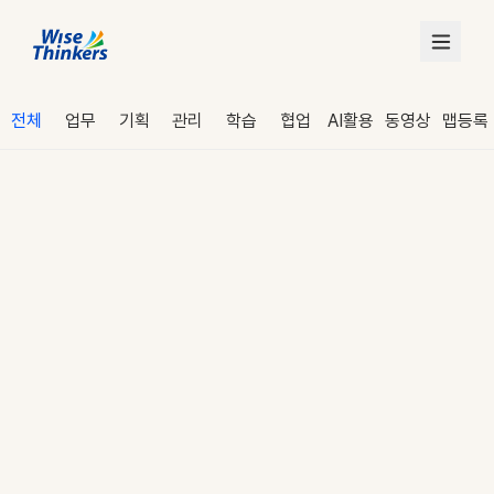
전체
업무
기획
관리
학습
협업
AI활용
동영상
맵등록
로그인
수강 신청