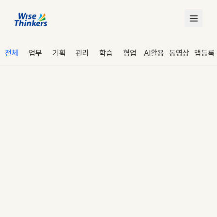
전체
업무
기획
관리
학습
협업
AI활용
동영상
맵등록
로그인
수강 신청