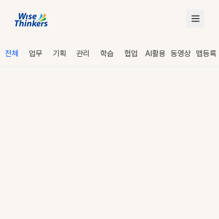
전체
업무
기획
관리
학습
협업
AI활용
동영상
맵등록
로그인
수강 신청