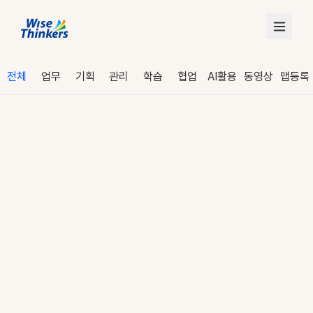
전체
업무
기획
관리
학습
협업
AI활용
동영상
맵등록
로그인
수강 신청