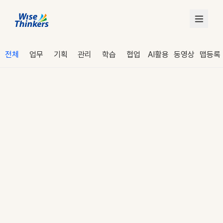
전체
업무
기획
관리
학습
협업
AI활용
동영상
맵등록
로그인
수강 신청