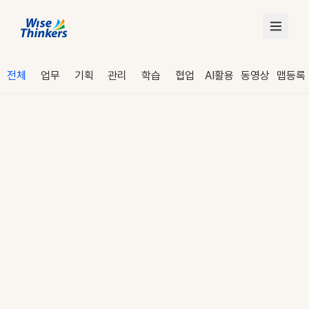
전체
업무
기획
관리
학습
협업
AI활용
동영상
맵등록
로그인
수강 신청