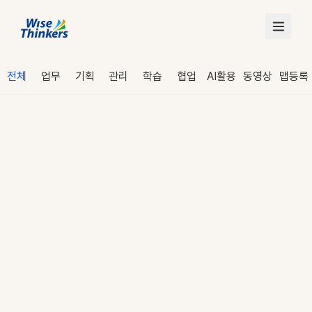
전체
업무
기획
관리
학습
협업
AI활용
동영상
맵등록
로그인
수강 신청