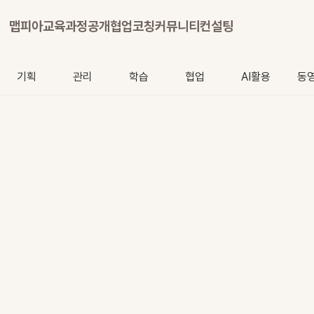
맵피아
교육과정
공개협업
코칭
커뮤니티
컨설팅
기획
관리
학습
협업
AI활용
동