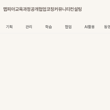
맵피아
교육과정
공개협업
코칭
커뮤니티
컨설팅
기획
관리
학습
협업
AI활용
동