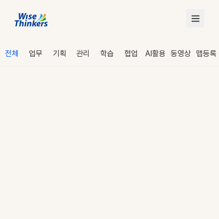
전체
업무
기획
관리
학습
협업
AI활용
동영상
맵등록
로그인
수강 신청