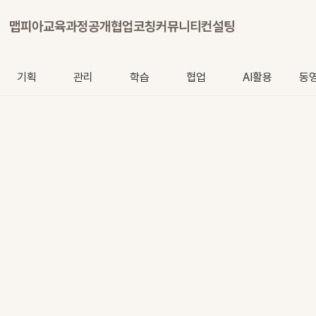
맵피아
교육과정
공개협업
코칭
커뮤니티
컨설팅
기획
관리
학습
협업
AI활용
동