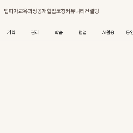
맵피아
교육과정
공개협업
코칭
커뮤니티
컨설팅
기획
관리
학습
협업
AI활용
동