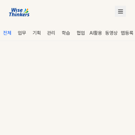
전체
업무
기획
관리
학습
협업
AI활용
동영상
맵등록
로그인
수강 신청