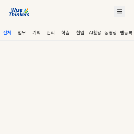
전체
업무
기획
관리
학습
협업
AI활용
동영상
맵등록
로그인
수강 신청