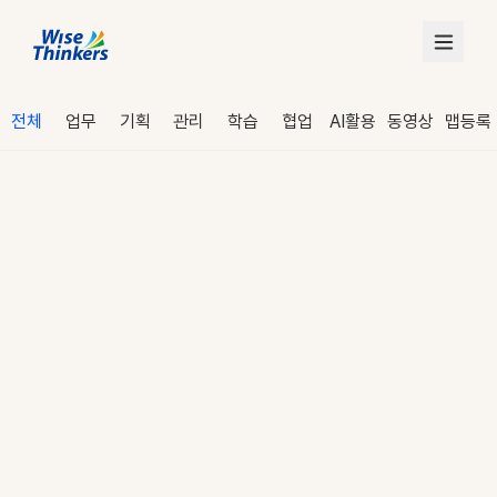
전체
업무
기획
관리
학습
협업
AI활용
동영상
맵등록
로그인
수강 신청