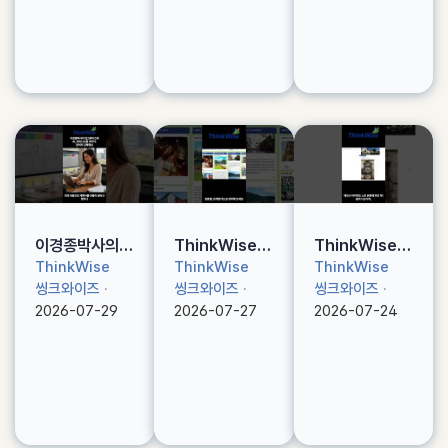
이즈활용 #씽크
활용 #씽크와이
wise #씽크와
와이즈강의 #씽
즈강의 #씽크와
이즈활용 #씽크
크와이즈교육 #
이즈교육 #ai활
와이즈교육 #ai
ai활용 #ai #정
용 #ai #ai활용
#정보의구조화
보의구조화 #폭
법강의 #정보의
#구글드라이브
맞춤 #크기맞춤
구조화
#google
이경종박사의
ThinkWise의
ThinkWise의
씽크와이즈와A
쉬운 사용법 -
쉬운 사용법 -
ThinkWise
ThinkWise
ThinkWise
I, 비즈니스를
칸반보드편#씽
노트모드편#씽
씽크와이즈
·
씽크와이즈
·
씽크와이즈
·
바꾸다. 수강자
크와이즈 #thi
크와이즈 #thi
2026-07-29
2026-07-27
2026-07-24
후기 #씽크와이
nkwise #씽크
nkwise #씽크
즈 #thinkwis
와이즈활용 #씽
와이즈활용 #씽
e #씽크와이즈
크와이즈강의 #
크와이즈강의 #
활용 #씽크와이
씽크와이즈교육
씽크와이즈교육
즈강의 #씽크와
#ai #정보의구
#ai활용 #정보
이즈교육 #ai활
조화 #유튜브 #
의구조화 #설명