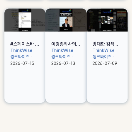
용 #ai #ai활용
칸반보드 #모드
창 #노트모드 #
법강의
전환
모드전환
#스페이스바 #
이경종박사의
방대한 검색 데
사용법 #씽크와
씽크와이즈와A
이터의 구조화
ThinkWise
ThinkWise
ThinkWise
이즈 #thinkwi
I, 비즈니스를
#씽크와이즈 #
씽크와이즈
·
씽크와이즈
·
씽크와이즈
·
se #씽크와이
바꾸다. 수강자
thinkwise #
2026-07-15
2026-07-13
2026-07-09
즈활용 #씽크와
후기 #씽크와이
씽크와이즈활용
이즈강의 #씽크
즈 #thinkwis
#씽크와이즈강
와이즈교육 #ai
e #씽크와이즈
의 #정영교대표
활용 #ai #ai활
활용 #씽크와이
님 #씽크와이즈
용법강의 #ai활
즈강의 #씽크와
교육 #ai활용 #
용교육 #다중가
이즈교육 #ai활
ai #ai활용법강
지추가 #정보의
용 #ai #ai활용
의 #ai활용교육
구조화
법강의
#구조화