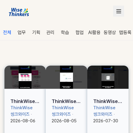
전체
업무
기획
관리
학습
협업
AI활용
동영상
맵등록
로그인
ThinkWise의
ThinkWise의
ThinkWise의
기능 - 폭맞춤
기능 - Alt + 방
새로운 기능 -
ThinkWise
ThinkWise
ThinkWise
수강 신청
사용하기#씽크
향키 #씽크와이
구글 드라이브
씽크와이즈
·
씽크와이즈
·
씽크와이즈
·
와이즈 #think
즈 #thinkwis
사용하기#씽크
2026-08-06
2026-08-05
2026-07-30
wise #씽크와
e #씽크와이즈
와이즈 #think